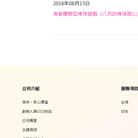
2016年08月15日
青春體驗型棒球遊戲《八月的棒球甜心》
未分類
公司介紹
服務項
使命・核心價值
台灣
創辦人與CEO的話
日本
公司概要
交通資訊