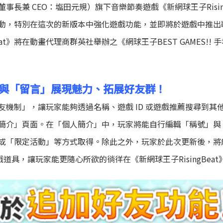
，董事長兼 CEO：塩田元規）旗下音樂節奏遊戲《新網球王子Risi
動，特別在這次的新版本中強化遊戲功能，並即將於遊戲中推出
eat》將在動畫代理商群英社舉辦之《網球王子BEST GAMES!! 
與「留言」展現魅力、拓展好友群！
友機制」，讓玩家能夠透過名稱、遊戲 ID 或遊戲推薦搜尋到其
簡介」頁面。在「個人簡介」中，玩家將能自行編輯「稱號」與
或「限定活動」等方式取得。除此之外，玩家於此次更新後，將
戲道具，讓玩家能更隨心所欲的徜徉在《新網球王子RisingBea