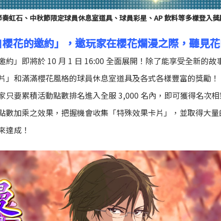
節奏虹石、中秋節限定球員休息室道具、球員彩星、AP 飲料等多樣登入獎
自櫻花的邀約」，邀玩家在櫻花爛漫之際，聽見花
」即將於 10 月 1 日 16:00 全面展開！除了能享受全新
片」和滿滿櫻花風格的球員休息室道具及各式各樣豐富的獎勵！
只要累積活動點數排名進入全服 3,000 名內，即可獲得名次
點數加乘之效果，把握機會收集「特殊效果卡片」，並取得大量
來達成！