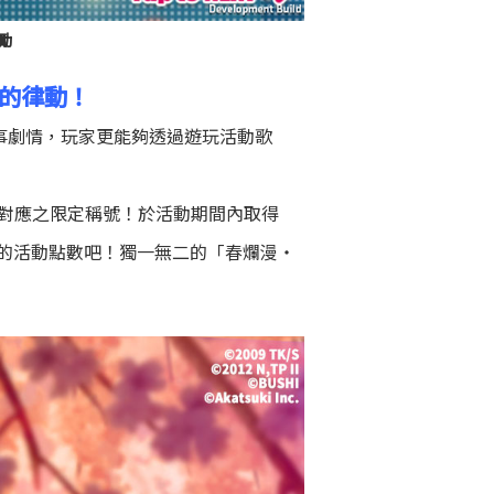
勵
的律動！
的故事劇情，玩家更能夠透過遊玩活動歌
相對應之限定稱號！於活動期間內取得
的活動點數吧！獨一無二的「春爛漫・