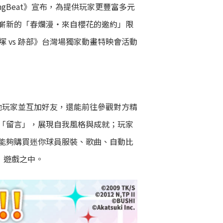
ngBeat》宣布，為提供玩家更豐富多元
嶄新的「春爛漫・來自櫻花的邀約」限
手塚 vs 跡部》台灣場獨家動畫特映會活動
他玩家並互加好友，還能前往參觀對方精
「留言」，展現自我風格與成就；玩家
能夠購買迷你球員服裝、歌曲、自動比
t》遊戲之中。