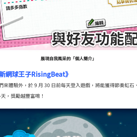
展現自我風采的「個人簡介」
球王子RisingBeat》
來體驗外，於 9 月 30 日前每天登入遊戲，將能獲得節奏虹
多天，獎勵越豐富唷！