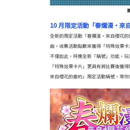
10
月限定活動「春爛漫・來
全新的限定活動「春爛漫・來自櫻花的邀約
曲，收集活動點數來獲得「特殊效果卡
不僅如此，呼應全新「稱號」功能，玩家
「特殊效果卡片」更具有將比賽後獲得
來自櫻花的邀約」限定活動稱號，等你