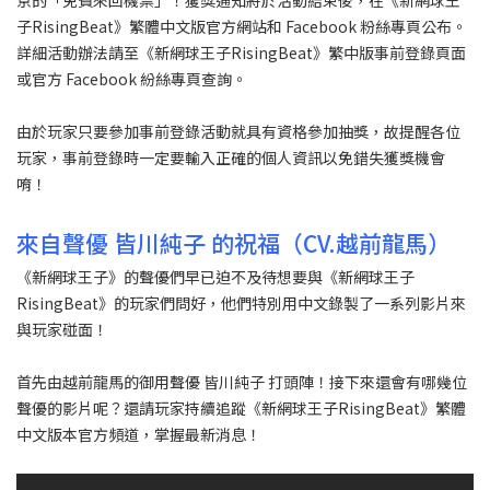
子RisingBeat》繁體中文版官方網站和 Facebook 粉絲專頁公布。
詳細活動辦法請至《新網球王子RisingBeat》繁中版事前登錄頁面
或官方 Facebook 紛絲專頁查詢。
由於玩家只要參加事前登錄活動就具有資格參加抽獎，故提醒各位
玩家，事前登錄時一定要輸入正確的個人資訊以免錯失獲獎機會
唷！
來自聲優 皆川純子 的祝福（CV.越前龍馬）
《新網球王子》的聲優們早已迫不及待想要與《新網球王子
RisingBeat》的玩家們問好，他們特別用中文錄製了一系列影片來
與玩家碰面！
首先由越前龍馬的御用聲優 皆川純子 打頭陣！接下來還會有哪幾位
聲優的影片呢？還請玩家持續追蹤《新網球王子RisingBeat》繁體
中文版本官方頻道，掌握最新消息！