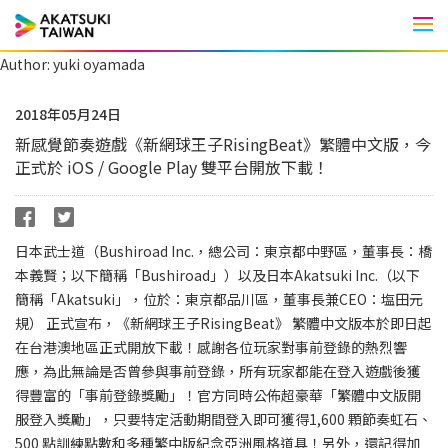
Men
Author:
yuki oyamada
2018年05月24日
新感覺節奏遊戲《新網球王子RisingBeat》繁體中文版，今
正式於 iOS / Google Play 雙平台開放下載！
日本武士道（Bushiroad Inc.，總公司：東京都中野區，董事長：橋
本義賢；以下簡稱「Bushiroad」）以及日本Akatsuki Inc.（以下
簡稱「Akatsuki」，位於：東京都品川區，董事長兼CEO：塩田元
規） 正式宣布，《新網球王子RisingBeat》 繁體中文版本於即日起
在台港澳地區正式開放下載！感謝各位玩家對事前登錄的熱烈響
應，為此無論是否曾參與事前登錄，所有玩家都能在登入遊戲後獲
得豐富的「事前登錄獎勵」！官方同時公佈超豪華「繁體中文版開
服登入獎勵」，只要特定活動期間登入即可獲得1,600 顆節奏虹石、
500 點訓練點數和多種繁中版紀念亞洲風格道具！另外，還記得加