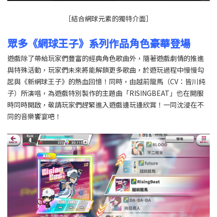
［結合網球元素的獨特介面］
眾多《網球王子》系列作品角色豪華登場
遊戲除了帶給玩家們豐富的經典角色歌曲外，隨著遊戲劇情的推進
與特殊活動，玩家們未來將能解鎖更多歌曲，於遊玩過程中慢慢勾
起與《新網球王子》的熱血回憶！同時，由越前龍馬（CV：皆川純
子）所演唱，為遊戲特別製作的主題曲「RISINGBEAT」也在開服
時同時開啟，敬請玩家們趕緊進入遊戲邊玩邊欣賞！一同沈浸在不
同的音樂饗宴吧！