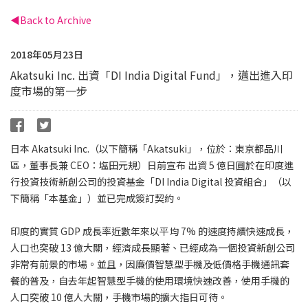
Back to Archive
2018年05月23日
Akatsuki Inc. 出資「DI India Digital Fund」，邁出進入印
度市場的第一步
日本 Akatsuki Inc.（以下簡稱「Akatsuki」，位於：東京都品川
區，董事長兼 CEO：塩田元規）日前宣布 出資 5 億日圓於在印度進
行投資技術新創公司的投資基金「DI India Digital 投資組合」（以
下簡稱「本基金」）並已完成簽訂契約。
印度的實質 GDP 成長率近數年來以平均 7% 的速度持續快速成長，
人口也突破 13 億大關，經濟成長顯著、已經成為一個投資新創公司
非常有前景的市場。並且，因廉價智慧型手機及低價格手機通訊套
餐的普及，自去年起智慧型手機的使用環境快速改善，使用手機的
人口突破 10 億人大關，手機市場的擴大指日可待。