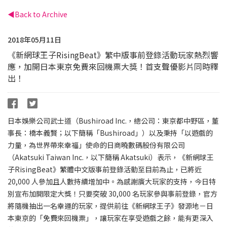
Back to Archive
2018年05月11日
《新網球王子RisingBeat》繁中版事前登錄活動玩家熱烈響
應，加開日本東京免費來回機票大獎！首支聲優影片同時釋
出！
日本娛樂公司武士道（Bushiroad Inc.，總公司：東京都中野區，董
事長：橋本義賢；以下簡稱「Bushiroad」）以及秉持「以遊戲的
力量，為世界帶來幸福」使命的日商曉數碼股份有限公司
（Akatsuki Taiwan Inc.，以下簡稱 Akatsuki）表示，《新網球王
子RisingBeat》繁體中文版事前登錄活動至目前為止，已將近
20,000 人參加且人數持續增加中。為感謝廣大玩家的支持，今日特
別宣布加開限定大獎！只要突破 30,000 名玩家參與事前登錄，官方
將隨機抽出一名幸運的玩家，提供前往《新網球王子》發源地－日
本東京的「免費來回機票」，讓玩家在享受遊戲之餘，能有更深入