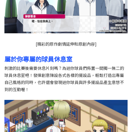
[精彩的原作劇情延伸和原創內容]
屬於你專屬的球員休息室
刺激的比賽後需要休息片刻嗎？為迷你球員們佈置一間獨一無二的
球員休息室吧！發揮創意陳設各式各樣的擺設品，輕鬆打造出專屬
自己風格的同時，也許還會發現迷你球員與許多擺設品產生意想不
到的互動喔！