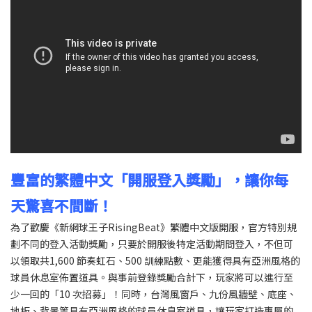
豐富的繁體中文「開服登入獎勵」，讓你每
天驚喜不間斷！
為了歡慶《新網球王子RisingBeat》繁體中文版開服，官方特別規
劃不同的登入活動獎勵，只要於開服後特定活動期間登入，不但可
以領取共1,600 節奏虹石、500 訓練點數、更能獲得具有亞洲風格的
球員休息室佈置道具。與事前登錄獎勵合計下，玩家將可以進行至
少一回的「10 次招募」！同時，台灣風窗戶、九份風牆壁、底座、
地板、背景等具有亞洲風格的球員休息室道具，讓玩家打造專屬的