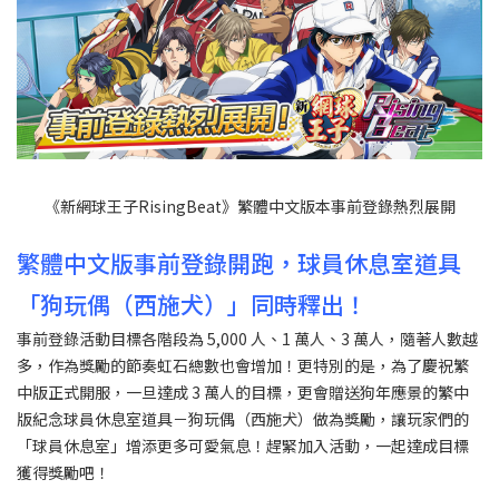
《新網球王子RisingBeat》繁體中文版本事前登錄熱烈展開
繁體中文版事前登錄開跑，球員休息室道具
「狗玩偶（西施犬）」同時釋出！
事前登錄活動目標各階段為 5,000 人、1 萬人、3 萬人，隨著人數越
多，作為獎勵的節奏虹石總數也會增加！更特別的是，為了慶祝繁
中版正式開服，一旦達成 3 萬人的目標，更會贈送狗年應景的繁中
版紀念球員休息室道具－狗玩偶（西施犬）做為獎勵，讓玩家們的
「球員休息室」增添更多可愛氣息！趕緊加入活動，一起達成目標
獲得獎勵吧！