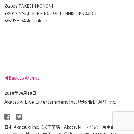
©2009 TAKESHI KONOMI
©2012 NAS,THE PRINCE OF TENNIS II PROJECT
©BUSHI ©Akatsuki Inc.
Back to Archive
2018年04月18日
Akatsuki Live Entertainment Inc. 吸收合併 APT Inc.
日本 Akatsuki Inc.（以下簡稱「Akatsuki」，位於：東京都品川