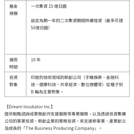
基金
一次集資 15 億日圓
規模
設定為期一年的二次集資期間持續增資（最多可達
50億日圓）
運用
10 年
時間
投資
印度的技術領域的新創公司（手機娛樂、金融科
對象
技、健康科技、共享經濟、數位媒體等）從種子到
B 輪為主要對象。
【Dream Incubator Inc.】
提供戰略諮詢或業務創作支援服務等專業服務，以及透過投資集團
公司的事業投資、新創企業的業務投資，來支援新事業、產業創立
及成長的「The Business Producing Company」。