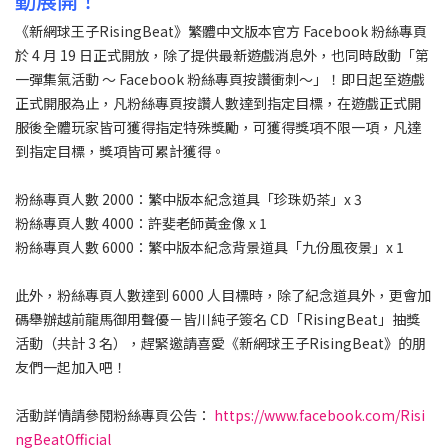
動展開！
《新網球王子RisingBeat》繁體中文版本官方 Facebook 粉絲專頁
於 4 月 19 日正式開放，除了提供最新遊戲消息外，也同時啟動「第
一彈集氣活動 ～ Facebook 粉絲專頁按讚衝刺～」！即日起至遊戲
正式開服為止，凡粉絲專頁按讚人數達到指定目標，在遊戲正式開
服後全體玩家皆可獲得指定特殊獎勵，可獲得獎項不限一項，凡達
到指定目標，獎項皆可累計獲得。
粉絲專頁人數 2000：繁中版本紀念道具「珍珠奶茶」x 3
粉絲專頁人數 4000：許斐老師黃金像 x 1
粉絲專頁人數 6000：繁中版本紀念背景道具「九份風夜景」x 1
此外，粉絲專頁人數達到 6000 人目標時，除了紀念道具外，更會加
碼舉辦越前龍馬御用聲優－皆川純子簽名 CD「RisingBeat」抽獎
活動（共計 3 名），趕緊邀請喜愛《新網球王子RisingBeat》的朋
友們一起加入吧！
活動詳情請參閱粉絲專頁公告：
https://www.facebook.com/Risi
ngBeatOfficial