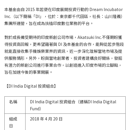
本基金由自 2015 年起便在印度展開投資行動的 Dream Incubator
Inc.（以下簡稱「DI」，位於：東京都千代田區，社長：山川隆義）
集團所運營，旨在成為扶植印度數位業務的平台。
對於成長備受期待的印度新創公司市場，Akatsuki Inc.不僅期盼獲
得投資高回報，更希望藉著與 DI 及本基金的合作，能夠從起步階段
就能直接收集手機娛樂業界的資訊，近一步深化理解當地市場及提
供服務情形。另外，盼與當地創業者、投資者建構良好關係，發掘
有潛力的新創公司進行事業合作，以創造進入印度市場的立腳點，
旨在加速今後的事業開展。
【DI India Digital 投資組合】
名稱
DI India Digital 投資組合（通稱DI India Digital
Fund）
組成
2018 年 4 月 20 日
日