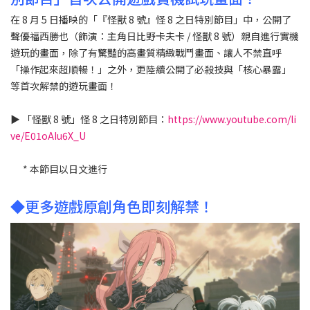
在 8 月 5 日播映的「『怪獸 8 號』怪 8 之日特別節目」中，公開了
聲優福西勝也（飾演：主角日比野卡夫卡 / 怪獸 8 號）親自進行實機
遊玩的畫面，除了有驚豔的高畫質精緻戰鬥畫面、讓人不禁直呼
「操作起來超順暢！」之外，更陸續公開了必殺技與「核心暴露」
等首次解禁的遊玩畫面！
▶︎ 「怪獸 8 號」怪 8 之日特別節目：
https://www.youtube.com/li
ve/E01oAIu6X_U
* 本節目以日文進行
◆更多遊戲原創角色即刻解禁！