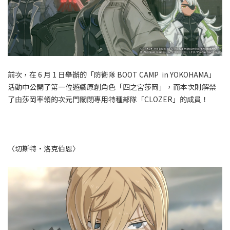
前次，在 6 月 1 日舉辦的「防衛隊 BOOT CAMP in YOKOHAMA」
活動中公開了第一位遊戲原創角色「四之宮莎岡」，而本次則解禁
了由莎岡率領的次元門關閉專用特種部隊「CLOZER」的成員！
〈切斯特·洛克伯恩〉