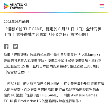
Men
2025年08月05日
「怪獸 8號 THE GAME」確定於 8 月31 日（日）全球同步
上市！ 眾多遊戲內容皆於「怪 8 之日」首次公開！
動畫「怪獸 8號」改編自松本直也先生曾於集英社「少年Jump+」
連載的同名超人氣漫畫作品。漫畫至今榮獲眾多漫畫獎項，單行本
已出版至第 15 集，且於日本國內的累積發行量已超過 1,800萬冊
（包含數位版）。
「怪獸 8號」的人氣不僅席捲日本國內，在北美等海外地區亦擁有廣
大的粉絲群。而以這部享譽國際的 IP 作品為題材所開發的智慧型手
機與 PC 遊戲「怪獸 8號 THE GAME」，則由 Akatsuki Games、
TOHO 與 Production I.G 的堅強團隊陣容進行製作。