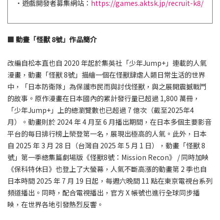
・遊戲開發者募集網站：
https://games.aktsk.jp/recruit-k8/
■ 動畫「怪獸 8號」作品簡介
改編自松本直也自 2020 年起於集英社「少年Jump+」連載的人氣
漫畫，動畫「怪獸 8號」描繪一個在怪獸肆虐人類日常生活的世界
中，「日本防衛隊」為保護市民而與討伐怪獸，與之展開震撼戰鬥
的故事。原作漫畫在日本國內的累計發行量已超過 1,800 萬冊，
「少年Jump+」上的總瀏覽數也已超過 7 億次（截至2025年4
月）。動畫則於 2024 年 4 月至 6 月播出期間，在日本多個主要影音
平台的每日排行榜上榮登第一名，展現出極高的人氣。此外，日本
自 2025 年 3 月 28 日（台灣自 2025 年 5 月 1 日），動畫「怪獸 8
號」第一季總集篇劇場版《怪獸8號：Mission Recon》 / 同時加映
《保科特休日》也登上了大螢幕，人氣不斷高漲的動畫第 2 季也自
日本時間 2025 年 7 月 19 日起，每週六晚間 11 點在東京電視台系列
頻道播出。同時，配合電視播出，官方 X 帳號也進行全球同步播
映，在世界各地引發熱烈反響。