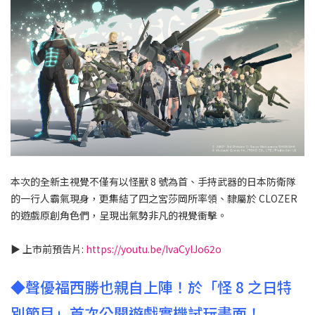
本次的全新主視覺不僅有以怪獸 8 號為首、手持武器的日本防衛隊
的一行人霸氣現身，更集結了四之宮莎岡所率領、隸屬於 CLOZER
的遊戲原創角色們，呈現出氣勢非凡的視覺衝擊。
▶︎ 上市前預告片
:
https://youtu.be/IvaCylJo62o
◆聲優福西勝也親自上陣！於「怪 8 之日特
別節目」首次公開遊戲實機試玩畫面！