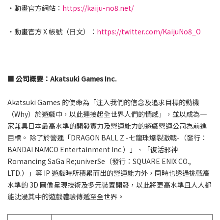
・動畫官方網站：
https://kaiju-no8.net/
・動畫官方 X 帳號（日文）：
https://twitter.com/KaijuNo8_O
■ 公司概要：Akatsuki Games Inc.
Akatsuki Games 的使命為「注入我們的信念及追求目標的動機
（Why）於遊戲中，以此連接起全世界人們的情感」，並以成為一
家兼具日本最高水準的開發實力及營運能力的遊戲營運公司為前進
目標。 除了於營運「DRAGON BALL Z -七龍珠爆裂激戰-（發行：
BANDAI NAMCO Entertainment Inc.）」、「復活邪神
Romancing SaGa Re;univerSe（發行：SQUARE ENIX CO.,
LTD.）」等 IP 遊戲時所積累而出的營運能力外，同時也透過挑戰高
水準的 3D 圖像呈現技術及多元裝置開發，以此將更高水準且人人都
能沈浸其中的遊戲體驗傳遞至全世界。