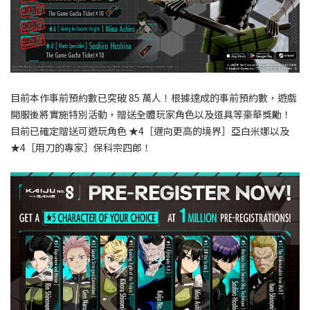
目前本作事前預約數已突破 85 萬人！根據達成的事前預約數，遊戲
開服後將實施特別活動，贈送全體玩家角色以及道具等豪華獎勵！
目前已確定贈送可遊玩角色
★4［邁向更高的境界］亞白米娜以及
★4［用刀的專家］保科宗四郎！