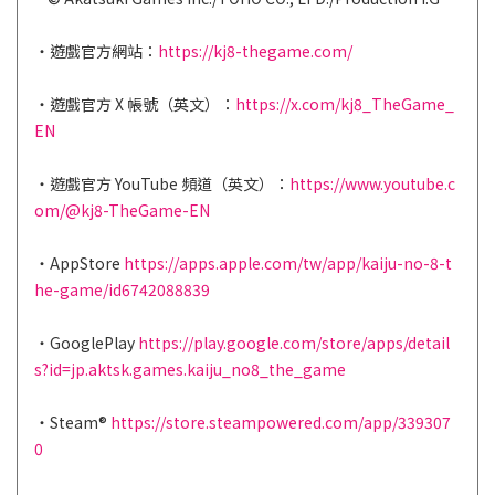
・遊戲官方網站：
https://kj8-thegame.com/
・遊戲官方 X 帳號（英文）：
https://x.com/kj8_TheGame_
EN
・遊戲官方 YouTube 頻道（英文）：
https://www.youtube.c
om/@kj8-TheGame-EN
・AppStore
https://apps.apple.com/tw/app/kaiju-no-8-t
he-game/id6742088839
・GooglePlay
https://play.google.com/store/apps/detail
s?id=jp.aktsk.games.kaiju_no8_the_game
・Steam®️
https://store.steampowered.com/app/339307
0