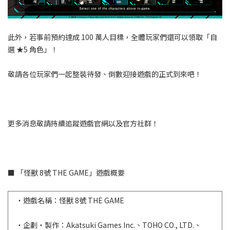
此外，若事前預約達成 100 萬人目標，全體玩家們還可以領取「自
選 ★5 角色」！
敬請各位玩家們一起整裝待發、倒數迎接遊戲的正式到來吧！
更多消息敬請持續追蹤遊戲官網以及官方社群！
■ 「怪獸 8號 THE GAME」遊戲概要
・遊戲名稱：怪獸 8號 THE GAME
・企劃・製作：Akatsuki Games Inc.、TOHO CO., LTD.、