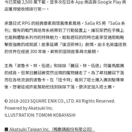
今已突破 2,500 萬下載，並多次在日本 App 商店與 Google Play 商
店獲得營收榜排行第一。
承襲日式 RPG 的經典要素與懷舊像素風格，SaGa RS 將「SaGa 系
列」獨有的戰鬥與培育系統帶到了行動裝置上，讓玩家們在手機上
也能夠體驗系列作的特殊魅力，輕鬆遊玩的同時也能享受運用戰略
擊敗強敵的成就感！故事延續「復活邪神3」劇情，由 8 名英雄拯救
的世界在經過 300 年後，嶄新的冒險故事再次展開。
主角「波魯卡・林・伍德」和妹妹「麗茲・林・伍德」同屬馬戲團
的成員，但某日麗茲被突然出現的魔物擄走了。為了尋找麗茲下落
而在各地流浪的波魯卡，在「班卡特」看到了塔士團入團測驗傳單
後，想著這或許能幫助他找到妹妹下落，便決定加入塔士團。​​
© 2018-2023 SQUARE ENIX CO., LTD. All Rights Reserved.
Powered by Akatsuki Inc.
ILLUSTRATION: TOMOMI KOBAYASHI
■ Akatsuki Taiwan Inc.（曉數碼股份有限公司）