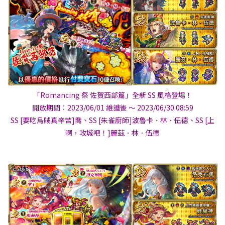
「Romancing 祭 佐賀西部篇」全新 SS 風格登場！
開放期間：2023/06/01 維護後 ～ 2023/06/30 08:59
SS [要吃烏賊真辛苦]喬、SS [朱雀廚師]波魯卡．林．伍德、SS [上
啊，攻城吧！]麗茲．林．伍德