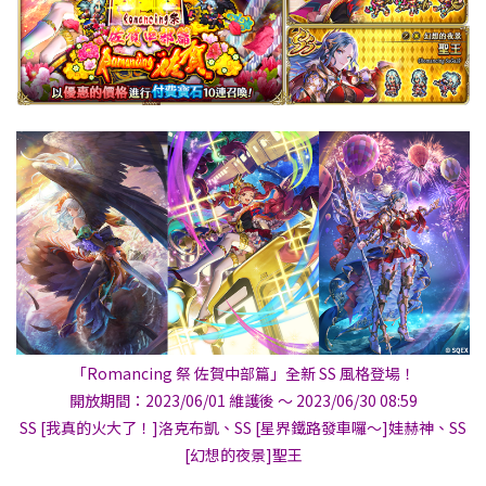
「Romancing 祭 佐賀中部篇」全新 SS 風格登場！
開放期間：2023/06/01 維護後 ～ 2023/06/30 08:59
SS [我真的火大了！]洛克布凱​​、SS [星界鐵路發車囉～]娃赫神​​、SS
[幻想的夜景]聖王