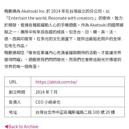
曉數碼為 Akatsuki Inc. 於 2014 年在台灣設立的分公司，以
「Entertain the world. Resonate with creators.」的使命，致力
於開發、營運各種能躍動人心的手機遊戲。作為 Akatsuki 的國際據
點之一，團隊中有來自各國的成員，包含台、日、韓、英、法、
德、西與印度等，在多元的文化激盪下，提供出最貼近用戶的全球
在地化作品。
曉數碼相信「唯有從事讓內心充滿雀躍與期待的活動，才能讓世界
變得閃耀」，遊戲使我們閃閃發光，而我們也會將這股光芒傳遞到
世界的每一個角落。
URL
https://aktsk.com.tw/
創立時間
2014 年 7 月
負責人
CEO 小崎卓也​​
地址
台灣台北市中正區羅斯福路二段 100 號 20 樓
Back to Archive