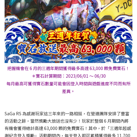
把握機會在 6 月的三週年期間獲得最多高達 63,000 顆免費寶石！
＊寶石計算期間：2023/06/01 ～ 06/30
每月最高可獲得寶石數量可能會因登入時間與遊戲進度不同而有所
差異​​。​​
SaGa RS 為感謝玩家這三年來的一路相挺，在營運團隊安排了豐富
的活動之餘，當然獎勵大放送也沒有少！玩家於整個 6 月期間內將
有機會獲得總計高達 63,000 顆的免費寶石！其中，於「三週年超感
謝紀念登入獎勵」活動期間內，每天登入即可累積獲得最多 11,700