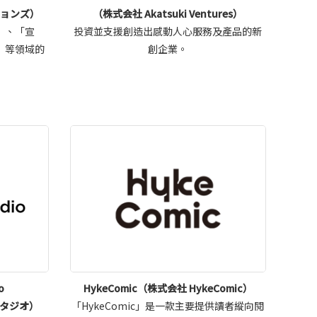
ョンズ）
（株式会社 Akatsuki Ventures）
」、「宣
投資並支援創造出感動人心服務及產品的新
」等領域的
創企業。
o
HykeComic（株式会社 HykeComic）
タジオ）
「HykeComic」是一款主要提供讀者縱向閱