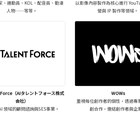
家、運動員、KOL、配音員、動漫
以影像內容製作為核心進行 YouTu
人物⋯⋯等等。
營與 IP 製作等領域。
ent Force（AIタレントフォース株式
WOWs
会社）
重視每位創作者的個性，透過專
AI 領域的顧問諮詢與SES事業。
創合作，連結創作者與企