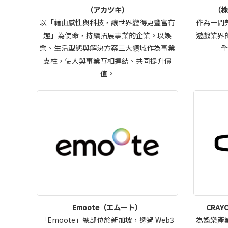
（アカツキ）
（
以「藉由感性與科技，讓世界變得更豐富有
作為一間
趣」為使命，持續拓展事業的企業。以娛
遊戲業界
樂、生活型態與解決方案三大領域作為事業
支柱，使人與事業互相連結、共同提升價
值。
Emoote（エムート）
CRAY
「Emoote」總部位於新加坡，透過 Web3
為娛樂產