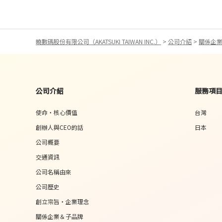
曉數碼股份有限公司（AKATSUKI TAIWAN INC.）
>
公司介紹
>
關係企
公司介紹
服務項
使命・核心價值
台灣
創辦人與CEO的話
日本
公司概要
交通資訊
公司名稱由來
公司歷史
創立宗旨・企業理念
關係企業＆子品牌