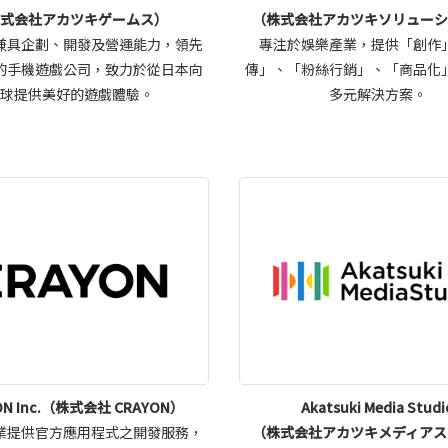
株式会社アカツキゲームス）
（株式会社アカツキソリューシ
兼具企劃、開發及營運能力，領先
專注於娛樂產業，提供「創作
的手機遊戲公司，致力於從日本向
傳」、「粉絲行銷」、「商品化
全球提供美好的遊戲體驗。
多元解決方案。
ON Inc.（株式会社 CRAYON）
Akatsuki Media Studi
業提供官方應用程式之開發服務，
（株式会社アカツキメディアス